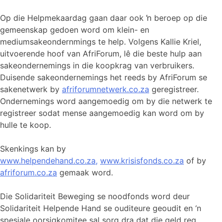
Op die Helpmekaardag gaan daar ook ŉ beroep op die
gemeenskap gedoen word om klein- en
mediumsakeondernmings te help. Volgens Kallie Kriel,
uitvoerende hoof van AfriForum, lê die beste hulp aan
sakeondernemings in die koopkrag van verbruikers.
Duisende sakeondernemings het reeds by AfriForum se
sakenetwerk by
afriforumnetwerk.co.za
geregistreer.
Ondernemings word aangemoedig om by die netwerk te
registreer sodat mense aangemoedig kan word om by
hulle te koop.
Skenkings kan by
www.helpendehand.co.za,
www.krisisfonds.co.za
of by
afriforum.co.za
gemaak word.
Die Solidariteit Beweging se noodfonds word deur
Solidariteit Helpende Hand se ouditeure geoudit en ‘n
spesiale oorsigkomitee sal sorg dra dat die geld reg