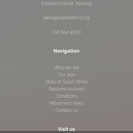
Eendrachtstraat, Kloofsig
diens@solidariteit.co.za
012 644 4300
Navigation
Who are we
Our plan
State of South Africa
Become involved
Donations
Movement news
Contact us
Visit us