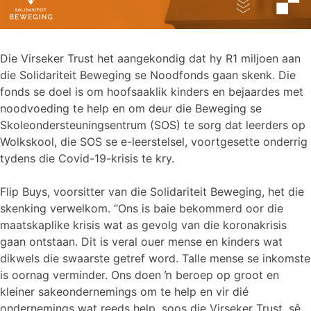
Die Virseker Trust het aangekondig dat hy R1 miljoen aan
die Solidariteit Beweging se Noodfonds gaan skenk. Die
fonds se doel is om hoofsaaklik kinders en bejaardes met
noodvoeding te help en om deur die Beweging se
Skoleondersteuningsentrum (SOS) te sorg dat leerders op
Wolkskool, die SOS se e-leerstelsel, voortgesette onderrig
tydens die Covid-19-krisis te kry.
Flip Buys, voorsitter van die Solidariteit Beweging, het die
skenking verwelkom. “Ons is baie bekommerd oor die
maatskaplike krisis wat as gevolg van die koronakrisis
gaan ontstaan. Dit is veral ouer mense en kinders wat
dikwels die swaarste getref word. Talle mense se inkomste
is oornag verminder. Ons doen ŉ beroep op groot en
kleiner sakeondernemings om te help en vir dié
ondernemings wat reeds help, soos die Virseker Trust, sê